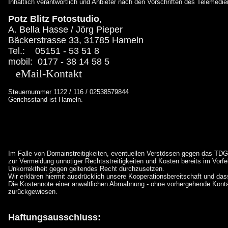
Inhaltlich verantwortlich und Anbieter nach den Vorschriften des Telemedi
Potz Blitz Fotostudio
,
A. Bella Hasse / Jörg Pieper
Bäckerstrasse 33, 31785 Hameln
Tel.: 05151 - 53 51 8
mobil: 0177 - 38 14 58 5
eMail-Kontakt
Steuernummer 1122 / 116 / 02538579844
Gerichsstand ist Hameln.
Im Falle von Domainstreitigkeiten, eventuellen Verstössen gegen das TDG
zur Vermeidung unnötiger Rechtsstreitigkeiten und Kosten bereits im Vorfel
Unkorrektheit gegen geltendes Recht durchzusetzen.
Wir erklären hiermit ausdrücklich unsere Kooperationsbereitschaft und da
Die Kostennote einer anwaltlichen Abmahnung - ohne vorhergehende Konta
zurückgewiesen.
Haftungsausschluss: