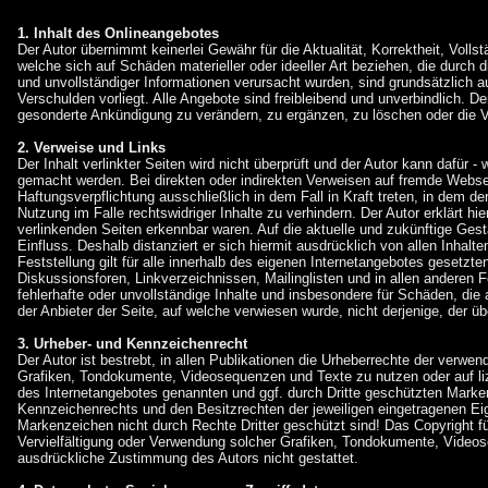
1. Inhalt des Onlineangebotes
Der Autor übernimmt keinerlei Gewähr für die Aktualität, Korrektheit, Volls
welche sich auf Schäden materieller oder ideeller Art beziehen, die durch
und unvollständiger Informationen verursacht wurden, sind grundsätzlich a
Verschulden vorliegt. Alle Angebote sind freibleibend und unverbindlich. D
gesonderte Ankündigung zu verändern, zu ergänzen, zu löschen oder die Ver
2. Verweise und Links
Der Inhalt verlinkter Seiten wird nicht überprüft und der Autor kann dafür 
gemacht werden. Bei direkten oder indirekten Verweisen auf fremde Websei
Haftungsverpflichtung ausschließlich in dem Fall in Kraft treten, in dem 
Nutzung im Falle rechtswidriger Inhalte zu verhindern. Der Autor erklärt hi
verlinkenden Seiten erkennbar waren. Auf die aktuelle und zukünftige Gestal
Einfluss. Deshalb distanziert er sich hiermit ausdrücklich von allen Inhalt
Feststellung gilt für alle innerhalb des eigenen Internetangebotes gesetz
Diskussionsforen, Linkverzeichnissen, Mailinglisten und in allen anderen F
fehlerhafte oder unvollständige Inhalte und insbesondere für Schäden, die 
der Anbieter der Seite, auf welche verwiesen wurde, nicht derjenige, der übe
3. Urheber- und Kennzeichenrecht
Der Autor ist bestrebt, in allen Publikationen die Urheberrechte der verw
Grafiken, Tondokumente, Videosequenzen und Texte zu nutzen oder auf li
des Internetangebotes genannten und ggf. durch Dritte geschützten Mark
Kennzeichenrechts und den Besitzrechten der jeweiligen eingetragenen Eig
Markenzeichen nicht durch Rechte Dritter geschützt sind! Das Copyright für 
Vervielfältigung oder Verwendung solcher Grafiken, Tondokumente, Videos
ausdrückliche Zustimmung des Autors nicht gestattet.